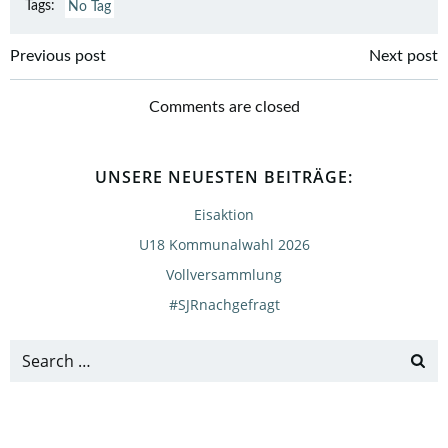
Tags:
No Tag
Post
Post
Previous post
Next post
navigation
navigation
Comments are closed
UNSERE NEUESTEN BEITRÄGE:
Eisaktion
U18 Kommunalwahl 2026
Vollversammlung
#SJRnachgefragt
Search
for: