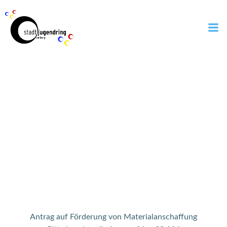
Zum
Inhalt
springen
Materialförderun
g
Antrag auf Förderung von Materialanschaffung