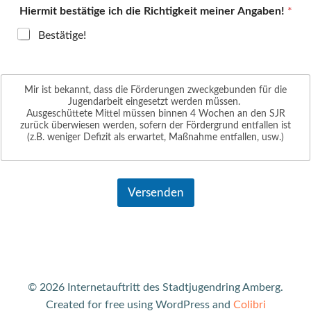
s
Hiermit bestätige ich die Richtigkeit meiner Angaben!
*
u
m
Bestätige!
m
e
R
e
Mir ist bekannt, dass die Förderungen zweckgebunden für die
c
Jugendarbeit eingesetzt werden müssen.
h
Ausgeschüttete Mittel müssen binnen 4 Wochen an den SJR
n
zurück überwiesen werden, sofern der Fördergrund entfallen ist
(z.B. weniger Defizit als erwartet, Maßnahme entfallen, usw.)
u
n
g
s
s
Versenden
u
m
m
e
© 2026 Internetauftritt des Stadtjugendring Amberg.
Created for free using WordPress and
Colibri