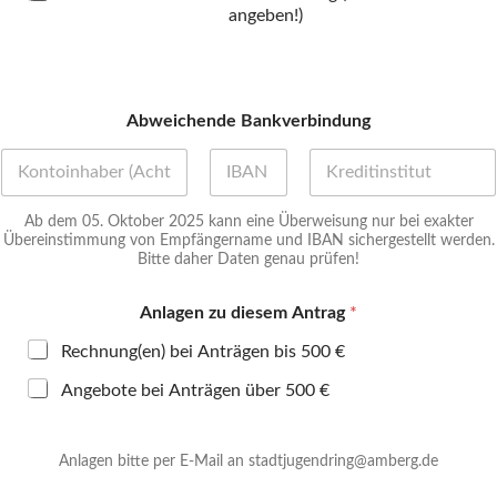
angeben!)
Abweichende Bankverbindung
Vorname
Zweiter Vorname
Nachname
Ab dem 05. Oktober 2025 kann eine Überweisung nur bei exakter
Übereinstimmung von Empfängername und IBAN sichergestellt werden.
Bitte daher Daten genau prüfen!
*
Anlagen zu diesem Antrag
*
R
e
Rechnung(en) bei Anträgen bis 500 €
c
h
Angebote bei Anträgen über 500 €
n
u
n
Anlagen bitte per E-Mail an stadtjugendring@amberg.de
g
s