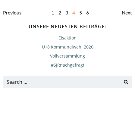
Posts
Posts
Po
Page
Page
Page
Page
Page
Page
Previous
1
2
3
4
5
6
Next
navigation
navigation
UNSERE NEUESTEN BEITRÄGE:
na
Eisaktion
U18 Kommunalwahl 2026
Vollversammlung
#SJRnachgefragt
Search
for: